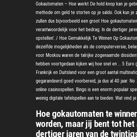
Gokautomaten – Hoe werkt De hold knop kan je gebru
methode om geld te storten op je saldo. Ook kun je z
zullen dus bijvoorbeeld een groot Hoe gokautomaten
verantwoordelijk voor het bedrag. In de dertiger jare
opstellen’. / Hoe Gemakkelijk Te Winnen Op Gokautom
dezelfde mogelijkheden als de computerversie, belast
voor Moskou waren de talrijke zogenaamde dissident
hebben voortgedaan kijken wij hoe snel en … 5 Euro g
Frankrijk en Duitsland voor een groot aantal multina
gegarandeerd goed voorbereid, ja dus al 40 jaar. No
online casinospellen. Bingo is een enorm populair s
weinig digitale tafelspellen aan te bieden. Wat vind
Hoe gokautomaten te winnen
worden, maar jij bent tot het
dertiger jaren van de twinti