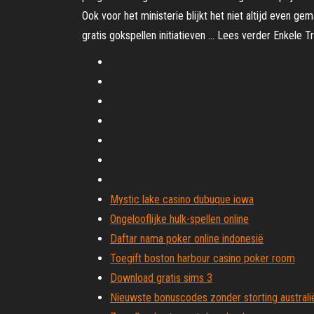
Ook voor het ministerie blijkt het niet altijd even g
gratis gokspellen initiatieven … Lees verder Enkele
Mystic lake casino dubuque iowa
Ongelooflijke hulk-spellen online
Daftar nama poker online indonesië
Toegift boston harbour casino poker room
Download gratis sims 3
Nieuwste bonuscodes zonder storting australi