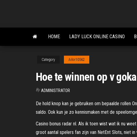
Skip
to
the
content
HOME
LADY LUCK ONLINE CASINO
B
Category
Ailor10562
Hoe te winnen op v gok
By
ADMINISTRATOR
De hold knop kan je gebruiken om bepaalde rollen O
saldo. Ook kun je zo kennismaken met de speelomgevin
Casino bonus radar nl. Als ik toen wist wat ik nu weet
groot aantal spelers fan zijn van NetEnt Slots, niet i