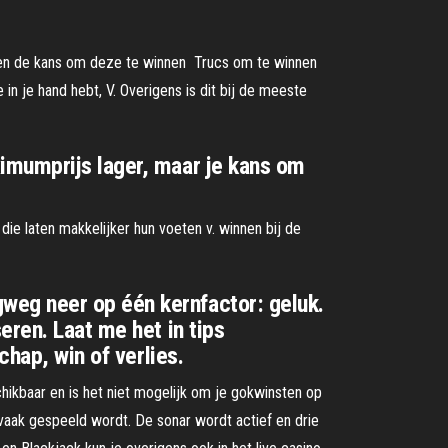
t en de kans om deze te winnen Trucs om te winnen
 in je hand hebt, V. Overigens is dit bij de meeste
imumprijs lager, maar je kans om
e laten makkelijker hun voeten v. winnen bij de
weg neer op één kernfactor: geluk.
eren. Laat me het in tips
chap, win of verlies.
hikbaar en is het niet mogelijk om je gokwinsten op
t vaak gespeeld wordt. De sonar wordt actief en drie