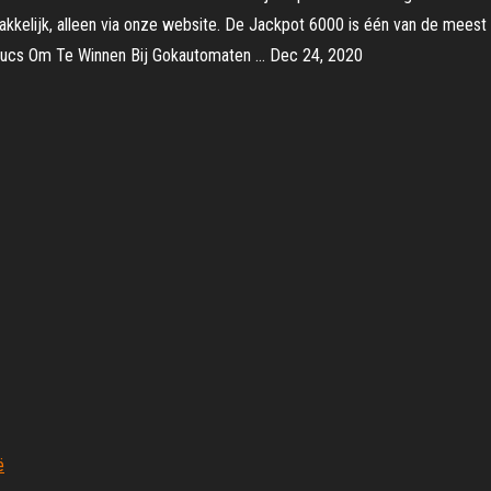
emakkelijk, alleen via onze website. De Jackpot 6000 is één van de meest
 Trucs Om Te Winnen Bij Gokautomaten … Dec 24, 2020
ë