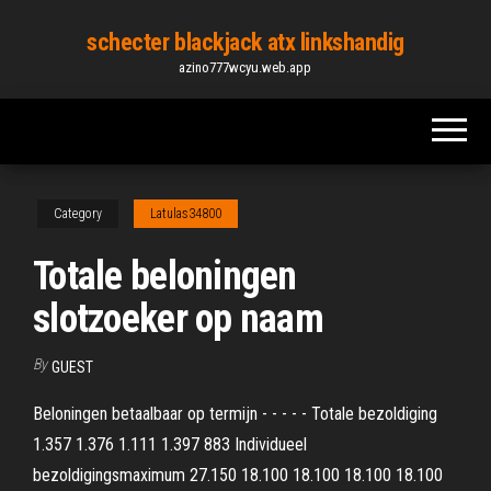
Skip
schecter blackjack atx linkshandig
to
azino777wcyu.web.app
the
content
Category
Latulas34800
Totale beloningen
slotzoeker op naam
By
GUEST
Beloningen betaalbaar op termijn - - - - - Totale bezoldiging
1.357 1.376 1.111 1.397 883 Individueel
bezoldigingsmaximum 27.150 18.100 18.100 18.100 18.100