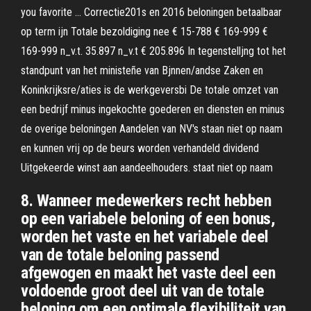
you favorite … Correctie201s en 2016 beloningen betaalbaar
op term ijn Totale bezoldiging nee € 15-788 € 169-999 €
169-999 n_v.t. 35.897 n_v.t € 205.896 In tegenstelljng tot het
standpunt van het ministeñe van Bjnnen/andse Zaken en
Koninkrijksre/aties is de werkgeversbi De totale omzet van
een bedrijf minus ingekochte goederen en diensten en minus
de overige beloningen Aandelen van NV's staan niet op naam
en kunnen vrij op de beurs worden verhandeld dividend
Uitgekeerde winst aan aandeelhouders. staat niet op naam
8. Wanneer medewerkers recht hebben
op een variabele beloning of een bonus,
worden het vaste en het variabele deel
van de totale beloning passend
afgewogen en maakt het vaste deel een
voldoende groot deel uit van de totale
beloning om een optimale flexibiliteit van